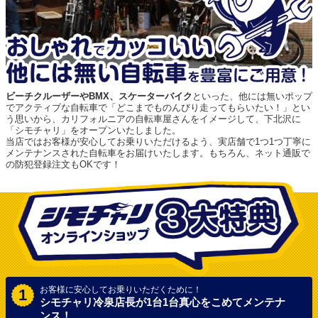
ビーチクルーザーやBMX、スケーターバイク
といった、他には無いポップ
でアクティブな自転車で「どこまでものんびり走ってもらいたい！」とい
う思いから、カリフォルニアの自転車屋さんをイメージして、下北沢に
「シモチャリ」をオープンいたしました。
当店ではお客様が安心してお乗りいただけるよう、実店舗で1つ1つ丁寧に
メンテナンスされた自転車をお届けいたします。もちろん、ネット通販で
の防犯登録注文もOKです！
お客様に安心してお乗りいただくために！
1
シモチャリ冷泉店長が1台1台真心をこめてメンテナ
ンス！