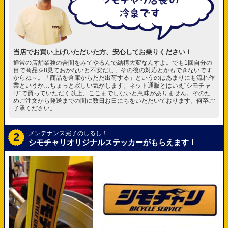
当店でお買い上げいただいた方、安心してお乗りください！
通常の店舗業務の合間をみてやるんで結構大変なんすよ。でも1回自分の
目で商品を8見ておかないと不安だし、その後の対応とかもできないです
からね～。「商品を倉庫からただ出荷する」というのはあまりにも流れ作
業というか…ちょっと寂しい気がします。ネット通販とはいえ"シモチャ
リ"で買っていただく以上、ここまでしないと意味がありません。そのた
めご注文から発送までの間に数日お日にちをいただいております。何卒ご
了承ください。
メンテナンス完了のしるし！
2
シモチャリオリジナルステッカーがもらえます！