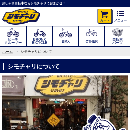
おしゃれ自転車ならシモチャリにおまかせ！
カート
メニュー
ビーチ
BRONX
自転車
BMX
OTHER
クルーザー
BICYCLE
パーツ
ホーム
シモチャリについて
シモチャリについて