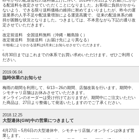
昨今からの配送会社の送料値上げに伴い、2019年7月1日よりお届けにかか
る配送料を改定させていただくことになりました。お客様に負担がかから
ないよう、できる限り送料価格の維持に努めてまいりましたが、昨今の運
送業界の人手不足や配送量増加による運賃高騰で、 従来の配送体系の維
持が困難な状況となりました。つきましては、不本意ながら下記の通り改
定させていただきます。
-
改定前送料 全国送料無料（沖縄・離島除く）
改定後送料 別途送料（お届け先により異なる）
※地域によりかかる送料は6月末にお知らせさせていただきます。
-
6月30日まではこれまでの体系でお買い求めいただけます。ぜひご利用く
ださい。
2019.06.04
臨時休業のお知らせ
梅雨の期間を利用して、6/13～26の期間、店舗改装を行います。期間中、
シモチャリ店舗はお休みさせていただきます。
オンラインのオーダーは受け付けておりますが、期間中にご注文いただい
た商品は、27日より整備して発送いたしますのでご了承ください。
2018.12.25
大型連休(GW)中の営業につきまして
4月27日～5月6日の大型連休中、シモチャリ店舗／オンラインは休まず営
業します。