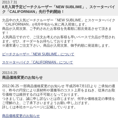
2013.7.31
8月入荷予定ビーチクルーザー「NEW SUBLIME」、スケーターバイ
ク「CALIFORNIAN」先行予約開始！
欠品中の大人気ビーチクルーザー「NEW SUBLIME」とスケーターバイク
「CALIFORNIAN」が8月中旬から末に再入荷致します。
商品が入荷次第、ご予約されたお客様を先着順に順次発送させて頂きま
す！
人気商品ですので、ご注文お考えのお客様も早いペースで欠品が予想され
ます。ぜひ、オーダーをお待ちしております！
※通常通りご注文下さい。商品が入荷次第、御予約順に発送致します。
ビーチクルーザー「NEW SUBLIME」について
スケーターバイク「CALIFORNIAN」について
2013.6.25
商品価格変更のお知らせ
2012.06.25 一部商品価格変更のお知らせ 平成25年7月1日より ご承知の通
り、昨今の円安により原材料や運搬等のコスト上昇をまねき、従来のお取
引価格では維持するのは不可能となっております。
つきましては、誠に申し訳ないとは存じますが、何卒か価格改定の事情を
ご理解の上、ご了承下さいますようお願い申し上げます。
詳しくは本社ホームページに記載していります。
商品価格変更のお知らせ