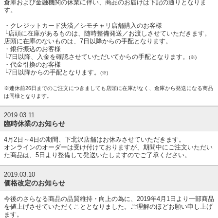
倉庫および金融機関の休業に伴い、商品のお届けは下記の通りとなりま
す。
・クレジットカード決済／シモチャリ店舗購入のお客様
└店頭に在庫があるものは、随時整備発送／お渡しさせていただきます。
店頭に在庫のないものは、7日以降からの手配となります。
・銀行振込のお客様
└7日以降、入金を確認させていただいてからの手配となります。
(※)
・代金引換のお客様
└7日以降からの手配となります。
(※)
※連休前26日までのご注文につきましても店頭に在庫がなく、倉庫から発送になる商品
は同様となります。
2019.03.11
臨時休業のお知らせ
4月2日～4日の期間、下北沢店舗はお休みさせていただきます。
オンラインのオーダーは受け付けておりますが、期間中にご注文いただい
た商品は、5日より整備して発送いたしますのでご了承ください。
2019.03.10
価格改定のお知らせ
今後のさらなる商品の品質維持・向上の為に、2019年4月1日より一部商品
を値上げさせていただくこととなりました。ご理解のほどお願い申し上げ
ます。