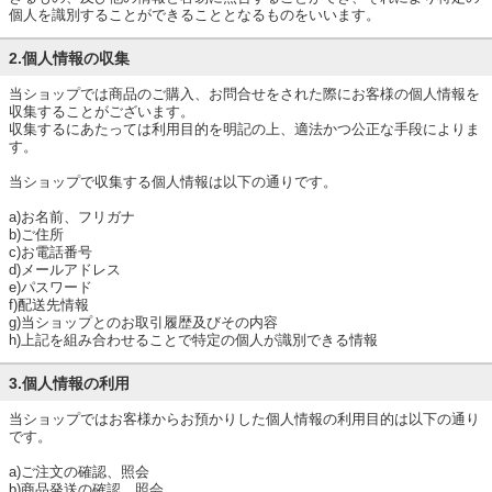
個人を識別することができることとなるものをいいます。
2.個人情報の収集
当ショップでは商品のご購入、お問合せをされた際にお客様の個人情報を
収集することがございます。
収集するにあたっては利用目的を明記の上、適法かつ公正な手段によりま
す。
当ショップで収集する個人情報は以下の通りです。
a)お名前、フリガナ
b)ご住所
c)お電話番号
d)メールアドレス
e)パスワード
f)配送先情報
g)当ショップとのお取引履歴及びその内容
h)上記を組み合わせることで特定の個人が識別できる情報
3.個人情報の利用
当ショップではお客様からお預かりした個人情報の利用目的は以下の通り
です。
a)ご注文の確認、照会
b)商品発送の確認、照会