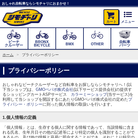
おしゃれ自転車ならシモチャリにおまかせ！
カート
メニュー
ビーチ
BRONX
自転車
BMX
OTHER
クルーザー
BICYCLE
パーツ
ホーム
プライバシーポリシー
プライバシーポリシー
おしゃれなビーチクルーザーなど自転車をお探しならシモチャリへ！(以
下当ショップ)は、
GMOペパボ株式会社
(以下サービス提供会社)の提供す
るショッピングカートASPサービス
カラーミーショップ
(当サービス)を
利用して当ショップを開設するにあたりGMOペパボ株式会社の定めた
プ
ライバシー・ポリシー
に則った個人情報の取扱いを行います。
1.個人情報の定義
「個人情報」とは、生存する個人に関する情報であって、当該情報に含ま
れる氏名、生年月日その他の記述等により特定の個人を識別することがで
きるもの、及び他の情報と容易に照合することができ、それにより特定の