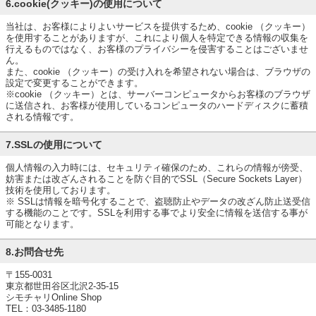
6.cookie(クッキー)の使用について
当社は、お客様によりよいサービスを提供するため、cookie （クッキー）
を使用することがありますが、これにより個人を特定できる情報の収集を
行えるものではなく、お客様のプライバシーを侵害することはございませ
ん。
また、cookie （クッキー）の受け入れを希望されない場合は、ブラウザの
設定で変更することができます。
※cookie （クッキー）とは、サーバーコンピュータからお客様のブラウザ
に送信され、お客様が使用しているコンピュータのハードディスクに蓄積
される情報です。
7.SSLの使用について
個人情報の入力時には、セキュリティ確保のため、これらの情報が傍受、
妨害または改ざんされることを防ぐ目的でSSL（Secure Sockets Layer）
技術を使用しております。
※ SSLは情報を暗号化することで、盗聴防止やデータの改ざん防止送受信
する機能のことです。SSLを利用する事でより安全に情報を送信する事が
可能となります。
8.お問合せ先
〒155-0031
東京都世田谷区北沢2-35-15
シモチャリOnline Shop
TEL：03-3485-1180