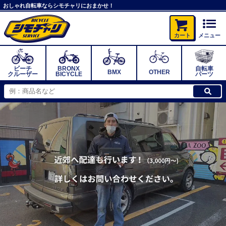
おしゃれ自転車ならシモチャリにおまかせ！
カート
メニュー
ビーチ
BRONX
自転車
BMX
OTHER
クルーザー
BICYCLE
パーツ
検索