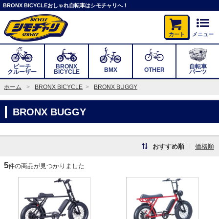
BRONX BICYCLEおしゃれ自転車はシモチャリへ！
カート
メニュー
ビーチ
BRONX
自転車
BMX
OTHER
クルーザー
BICYCLE
パーツ
ホーム
BRONX BICYCLE
BRONX BUGGY
BRONX BUGGY
おすすめ順
価格順
5
件の商品が見つかりました