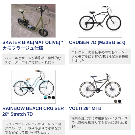
SKATER BIKE(MAT OLIVE) *
CRUISER 7D (Matte Black)
カモフラージュ仕様
エレクトラの自転車の中でもベーシッ
クなモデルにSHIMANO7段変速を搭載
ハンドルとサドルが迷彩柄！個性的な
しました
スケーターバイクでおしゃれに☆
RAINBOW BEACH CRUISER
VOLT! 26" MTB
26″ Stretch 7D
場所を選ばずに本格的なバイクコース
でも気軽な街乗りでも存分に楽しめる
スタッガードフレームのストレッチ向
1台。
けクルーザー。やや小ぶりで小柄な方
でも安定して乗りやすい設計。