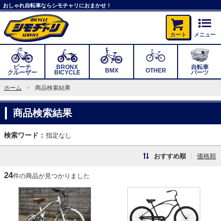
おしゃれ自転車ならシモチャリにおまかせ！
カート
メニュー
ビーチ
BRONX
自転車
BMX
OTHER
クルーザー
BICYCLE
パーツ
ホーム
商品検索結果
商品検索結果
検索ワード：
指定なし
おすすめ順
価格順
24
件の商品が見つかりました