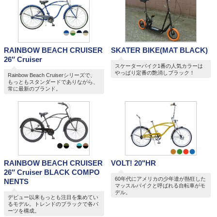
RAINBOW BEACH CRUISER
SKATER BIKE(MAT BLACK)
26″ Cruiser
スケーターバイク1番の人気カラーは
やっぱり定番の艶消しブラック！
Rainbow Beach Cruiserシリーズで、
もっともスタンダードでありながら、
常に最新のブランド。
RAINBOW BEACH CRUISER
VOLT! 20"HR
26″ Cruiser BLACK COMPO
60年代にアメリカの少年達が熱狂した
NENTS
マッスルバイクと呼ばれる自転車がモ
デル。
デビュー以来もっとも注目を集めてい
るモデル。トレンドのブラックで各パ
ーツを構成。